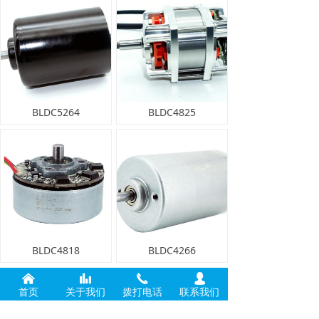
BLDC5264
BLDC4825
BLDC4818
BLDC4266
낀
뀲
끅
넙
首页
关于我们
拨打电话
联系我们
上一页
1
/
19
下一页